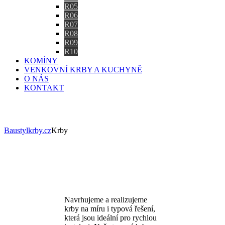
R05
R06
R07
R08
R09
R10
KOMÍNY
VENKOVNÍ KRBY A KUCHYNĚ
O NÁS
KONTAKT
Krby
Baustylkrby.cz
Krby
Navrhujeme a realizujeme
krby na míru i typová řešení,
která jsou ideální pro rychlou