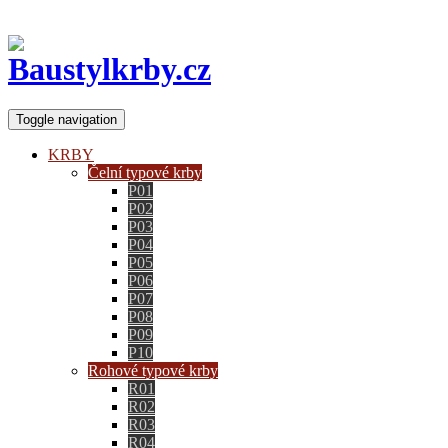
Toggle navigation
KRBY
Čelní typové krby
P01
P02
P03
P04
P05
P06
P07
P08
P09
P10
Rohové typové krby
R01
R02
R03
R04