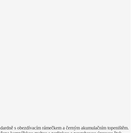
tandardně s obezdívacím rámečkem a černým akumulačním topeništěm.