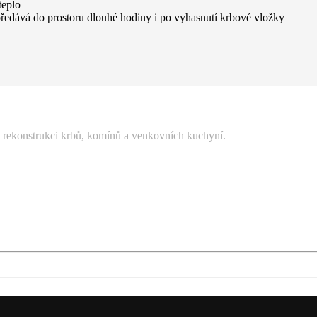
teplo
 předává do prostoru dlouhé hodiny i po vyhasnutí krbové vložky
 rekonstrukci krbů, komínů a venkovních kuchyní.