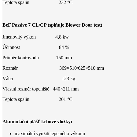
Teplota spalin 232 °C
BeF Passive
7 CL/CP
(splňuje Blower Door test)
Jmenovitý výkon 4,8 kw
Účinnost 84 %
Průměr kouřovodu 150 mm
Rozměr 369×510/625×510 mm
Váha 123 kg
Vlastní rozměr topeniště 440×211 mm
Teplota spalin 201 °C
Akumulační plášť krbové vložky:
maximální využití tepelného výkonu