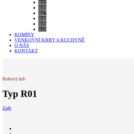
R05
R06
R07
R08
R09
R10
KOMÍNY
VENKOVNÍ KRBY A KUCHYNĚ
O NÁS
KONTAKT
Rohový krb
Typ R01
Zpět