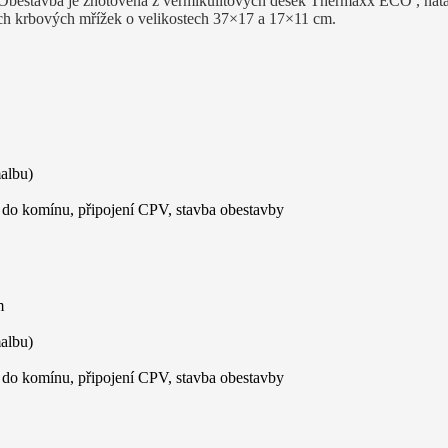
bestavba je zhotovena z vermikulitových desek Thermaxx ECO , nata
h krbových mřížek o velikostech 37×17 a 17×11 cm.
albu)
 do komínu, připojení CPV, stavba obestavby
m
albu)
 do komínu, připojení CPV, stavba obestavby