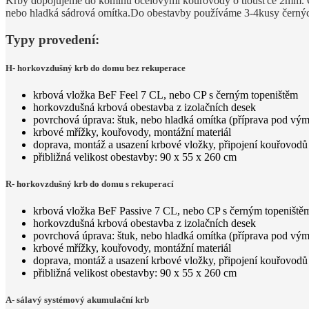
Krby dopojujeme do komínu ocelovými kouřovody o tloušťce 2mm. O
nebo hladká sádrová omítka.Do obestavby používáme 3-4kusy černýc
Typy provedení:
H- horkovzdušný krb do domu bez rekuperace
krbová vložka BeF Feel 7 CL, nebo CP s černým topeništěm
horkovzdušná krbová obestavba z izolačních desek
povrchová úprava: štuk, nebo hladká omítka (příprava pod vým
krbové mřížky, kouřovody, montážní materiál
doprava, montáž a usazení krbové vložky, připojení kouřovodů
přibližná velikost obestavby: 90 x 55 x 260 cm
R- horkovzdušný krb do domu s rekuperací
krbová vložka BeF Passive 7 CL, nebo CP s černým topeniště
horkovzdušná krbová obestavba z izolačních desek
povrchová úprava: štuk, nebo hladká omítka (příprava pod vým
krbové mřížky, kouřovody, montážní materiál
doprava, montáž a usazení krbové vložky, připojení kouřovodů
přibližná velikost obestavby: 90 x 55 x 260 cm
A- sálavý systémový akumulační krb