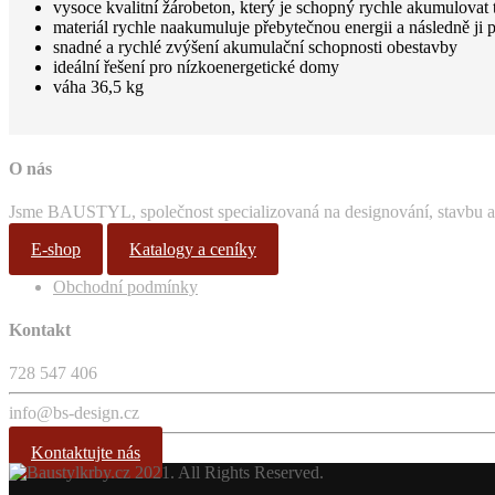
vysoce kvalitní žárobeton, který je schopný rychle akumulovat 
materiál rychle naakumuluje přebytečnou energii a následně ji
snadné a rychlé zvýšení akumulační schopnosti obestavby
ideální řešení pro nízkoenergetické domy
váha 36,5 kg
O nás
Jsme BAUSTYL, společnost specializovaná na designování, stavbu a
E-shop
Katalogy a ceníky
Obchodní podmínky
Kontakt
728 547 406
info@bs-design.cz
Kontaktujte nás
2021. All Rights Reserved.