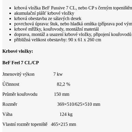
krbová vložka BeF Passive 7 CL, nebo CP s černým topeniště
akumulační plášť krbové vložky
krbová obestavba ze sálavých desek
povrchová úprava: štuk, nebo hladká omítka (příprava pod vým
krbové mřížky, kouřovody, montážní materiál
doprava, montáž a usazení krbové vložky, připojení kouřovodů
přibližná velikost obestavby: 90 x 61 x 260 cm
Krbové vložky:
BeF Feel 7 CL/CP
Jmenovitý výkon 7 kw
Účinnost 82,2 %
Průměr kouřovodu 150 mm
Rozměr 369×510/625×510 mm
Váha 124 kg
Vlastní rozměr topeniště 465×215 mm