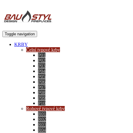
Toggle navigation
KRBY
Čelní typové krby
P01
P02
P03
P04
P05
P06
P07
P08
P09
P10
Rohové typové krby
R01
R02
R03
R04