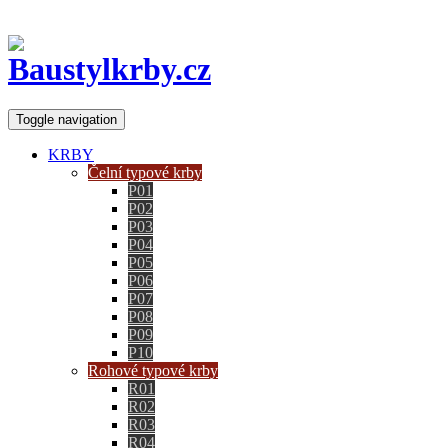
Toggle navigation
KRBY
Čelní typové krby
P01
P02
P03
P04
P05
P06
P07
P08
P09
P10
Rohové typové krby
R01
R02
R03
R04