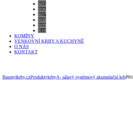
R05
R06
R07
R08
R09
R10
KOMÍNY
VENKOVNÍ KRBY A KUCHYNĚ
O NÁS
KONTAKT
Eshop
Baustylkrby.cz
Produkty
krby
A- sálavý systémový akumulační krb
P01