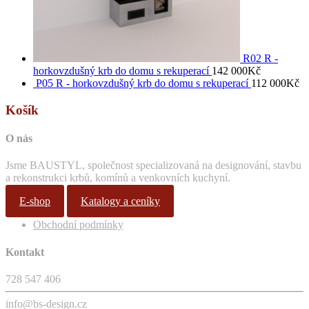
R02 R -
horkovzdušný krb do domu s rekuperací
142 000
Kč
P05 R - horkovzdušný krb do domu s rekuperací
112 000
Kč
Košík
O nás
Jsme BAUSTYL, společnost specializovaná na designování, stavbu
a rekonstrukci krbů, komínů a venkovních kuchyní.
E-shop
Katalogy a ceníky
Obchodní podmínky
Kontakt
728 547 406
info@bs-design.cz