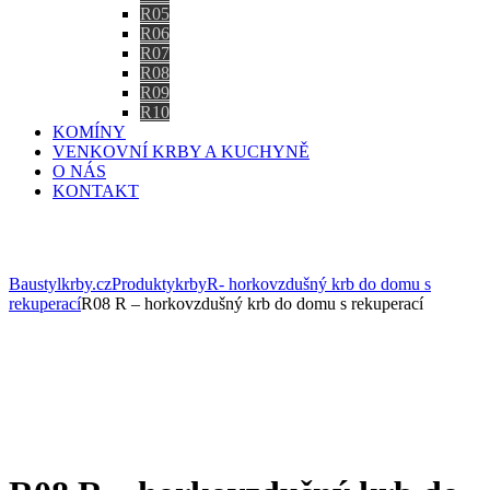
R05
R06
R07
R08
R09
R10
KOMÍNY
VENKOVNÍ KRBY A KUCHYNĚ
O NÁS
KONTAKT
Eshop
Baustylkrby.cz
Produkty
krby
R- horkovzdušný krb do domu s
rekuperací
R08 R – horkovzdušný krb do domu s rekuperací