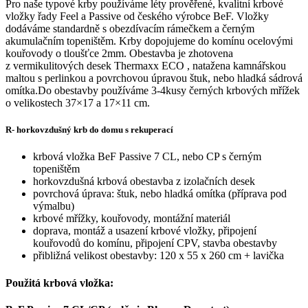
Pro naše typové krby používáme léty prověřené, kvalitní krbové
vložky řady Feel a Passive od českého výrobce BeF. Vložky
dodáváme standardně s obezdívacím rámečkem a černým
akumulačním topeništěm. Krby dopojujeme do komínu ocelovými
kouřovody o tloušťce 2mm. Obestavba je zhotovena
z vermikulitových desek Thermaxx ECO , natažena kamnářskou
maltou s perlinkou a povrchovou úpravou štuk, nebo hladká sádrová
omítka.Do obestavby používáme 3-4kusy černých krbových mřížek
o velikostech 37×17 a 17×11 cm.
R- horkovzdušný krb do domu s rekuperací
krbová vložka BeF Passive 7 CL, nebo CP s černým
topeništěm
horkovzdušná krbová obestavba z izolačních desek
povrchová úprava: štuk, nebo hladká omítka (příprava pod
výmalbu)
krbové mřížky, kouřovody, montážní materiál
doprava, montáž a usazení krbové vložky, připojení
kouřovodů do komínu, připojení CPV, stavba obestavby
přibližná velikost obestavby: 120 x 55 x 260 cm + lavička
Použitá krbová vložka: