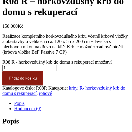
R08 R – horkovzdušný krb do
domu s rekuperací
158 000
Kč
Realizace kompletního horkovzdušného krbu včetně krbové vložky
a obestavby o velikosti cca. 120 x 55 x 260 cm + lavička s
plechovou nikou na dřevo na klíč. Krb je možné zrcadlově otočit
(krbová vložka BeF Passive 7 CP)
R08 R - horkovzdušný krb do domu s rekuperací množství
Přidat do košíku
Katalogové číslo:
R08R
Kategorie:
krby
,
R- horkovzdušný krb do
domu s rekuperací
,
rohové
Popis
Hodnocení (0)
Popis