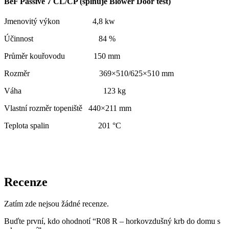
BeF Passive
7 CL/CP
(splňuje Blower Door test)
Jmenovitý výkon 4,8 kw
Účinnost 84 %
Průměr kouřovodu 150 mm
Rozměr 369×510/625×510 mm
Váha 123 kg
Vlastní rozměr topeniště 440×211 mm
Teplota spalin 201 °C
Recenze
Zatím zde nejsou žádné recenze.
Buďte první, kdo ohodnotí “R08 R – horkovzdušný krb do domu s