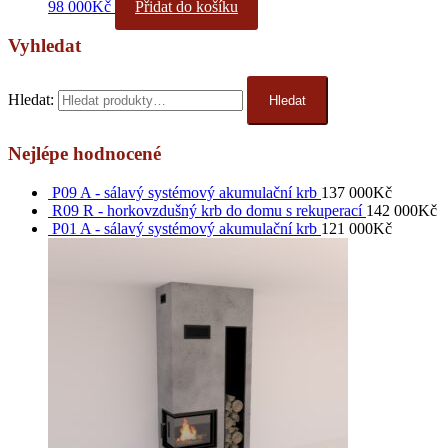
98 000
Kč
Přidat do košíku
Vyhledat
Hledat:
Hledat
Nejlépe hodnocené
P09 A - sálavý systémový akumulační krb
137 000
Kč
R09 R - horkovzdušný krb do domu s rekuperací
142 000
Kč
P01 A - sálavý systémový akumulační krb
121 000
Kč