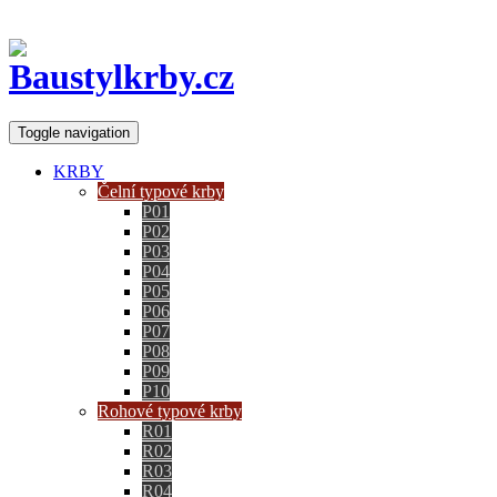
Toggle navigation
KRBY
Čelní typové krby
P01
P02
P03
P04
P05
P06
P07
P08
P09
P10
Rohové typové krby
R01
R02
R03
R04