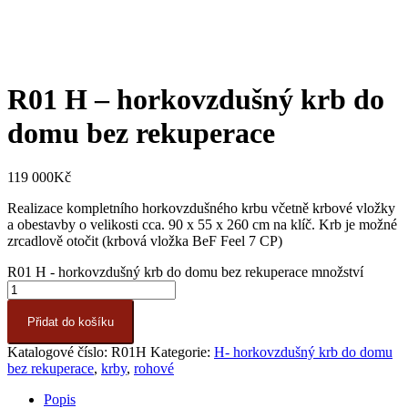
R01 H – horkovzdušný krb do
domu bez rekuperace
119 000
Kč
Realizace kompletního horkovzdušného krbu včetně krbové vložky
a obestavby o velikosti cca. 90 x 55 x 260 cm na klíč. Krb je možné
zrcadlově otočit (krbová vložka BeF Feel 7 CP)
R01 H - horkovzdušný krb do domu bez rekuperace množství
Přidat do košíku
Katalogové číslo:
R01H
Kategorie:
H- horkovzdušný krb do domu
bez rekuperace
,
krby
,
rohové
Popis