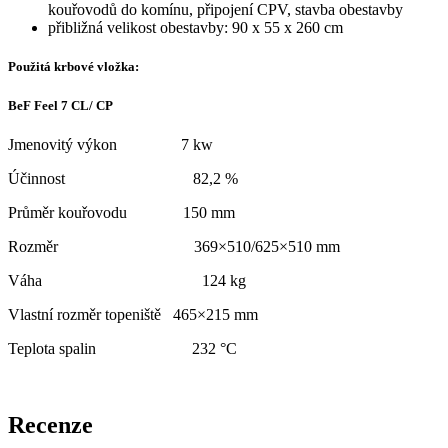
kouřovodů do komínu, připojení CPV, stavba obestavby
přibližná velikost obestavby: 90 x 55 x 260 cm
Použitá krbové vložka:
BeF Feel 7 CL/ CP
Jmenovitý výkon 7 kw
Účinnost 82,2 %
Průměr kouřovodu 150 mm
Rozměr 369×510/625×510 mm
Váha 124 kg
Vlastní rozměr topeniště 465×215 mm
Teplota spalin 232 °C
Recenze