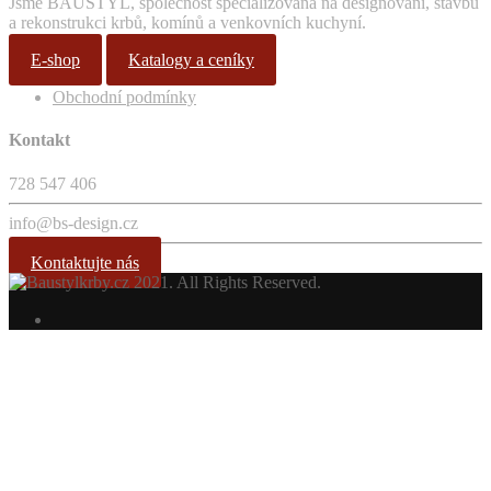
Jsme BAUSTYL, společnost specializovaná na designování, stavbu
a rekonstrukci krbů, komínů a venkovních kuchyní.
E-shop
Katalogy a ceníky
Obchodní podmínky
Kontakt
728 547 406
info@bs-design.cz
Kontaktujte nás
2021. All Rights Reserved.