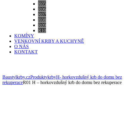
R05
R06
R07
R08
R09
R10
KOMÍNY
VENKOVNÍ KRBY A KUCHYNĚ
O NÁS
KONTAKT
Eshop
Baustylkrby.cz
Produkty
krby
H- horkovzdušný krb do domu bez
rekuperace
R01 H – horkovzdušný krb do domu bez rekuperace