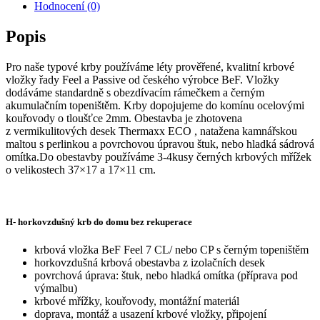
Hodnocení (0)
Popis
Pro naše typové krby používáme léty prověřené, kvalitní krbové
vložky řady Feel a Passive od českého výrobce BeF. Vložky
dodáváme standardně s obezdívacím rámečkem a černým
akumulačním topeništěm. Krby dopojujeme do komínu ocelovými
kouřovody o tloušťce 2mm. Obestavba je zhotovena
z vermikulitových desek Thermaxx ECO , natažena kamnářskou
maltou s perlinkou a povrchovou úpravou štuk, nebo hladká sádrová
omítka.Do obestavby používáme 3-4kusy černých krbových mřížek
o velikostech 37×17 a 17×11 cm.
H- horkovzdušný krb do domu bez rekuperace
krbová vložka BeF Feel 7 CL/ nebo CP s černým topeništěm
horkovzdušná krbová obestavba z izolačních desek
povrchová úprava: štuk, nebo hladká omítka (příprava pod
výmalbu)
krbové mřížky, kouřovody, montážní materiál
doprava, montáž a usazení krbové vložky, připojení